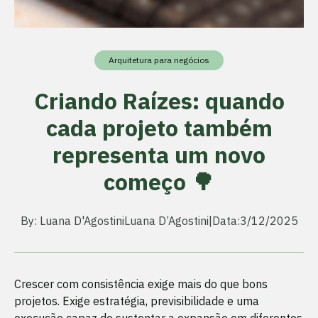
Arquitetura para negócios
Criando Raízes: quando
cada projeto também
representa um novo
começo 🌳
By: Luana D'Agostini
Luana D’Agostini
|
Data:
3/12/2025
Crescer com consistência exige mais do que bons
projetos. Exige estratégia, previsibilidade e uma
execução capaz de sustentar a expansão em diferentes