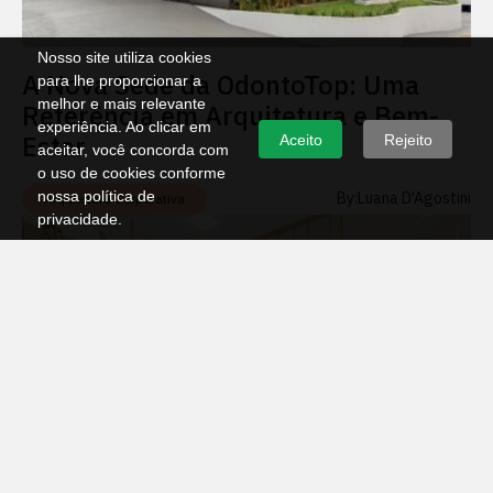
Nosso site utiliza cookies
A Nova Sede da OdontoTop: Uma
para lhe proporcionar a
melhor e mais relevante
Referência em Arquitetura e Bem-
experiência. Ao clicar em
Estar
Aceito
Rejeito
aceitar, você concorda com
o uso de cookies conforme
nossa política de
By:
Luana D'Agostini
Arquitetura Corporativa
privacidade.