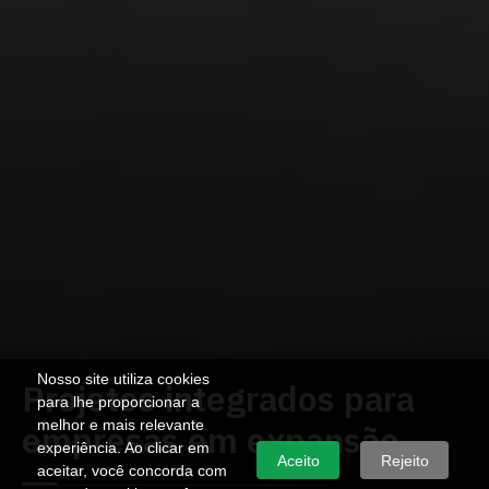
Nosso site utiliza cookies
Projetos integrados para
para lhe proporcionar a
melhor e mais relevante
empresas em expansão
experiência. Ao clicar em
Aceito
Rejeito
aceitar, você concorda com